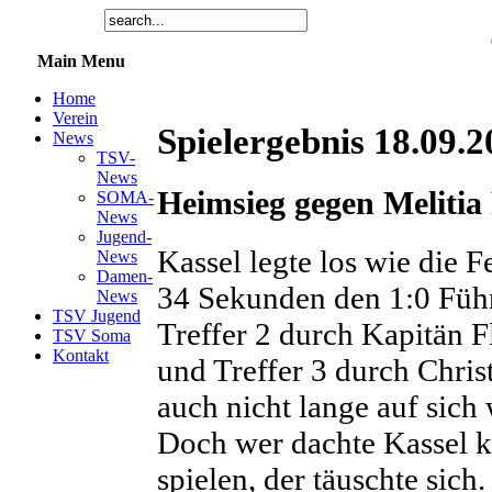
Main Menu
Home
Verein
Spielergebnis 18.09.
News
TSV-
News
Heimsieg gegen Melitia
SOMA-
News
Jugend-
Kassel legte los wie die 
News
Damen-
34 Sekunden den 1:0 Führ
News
TSV Jugend
Treffer 2 durch Kapitän 
TSV Soma
Kontakt
und Treffer 3 durch Chris
auch nicht lange auf sich 
Doch wer dachte Kassel k
spielen, der täuschte sich