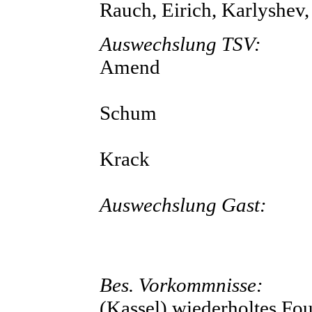
Rauch, Eirich, Karlyshev,
Auswechslung TSV:
3
Amend
5
Schum
6
Krack
Auswechslung Gast:
5
5
7
Bes. Vorkommnisse:
60. 
(Kassel) wiederholtes Fou