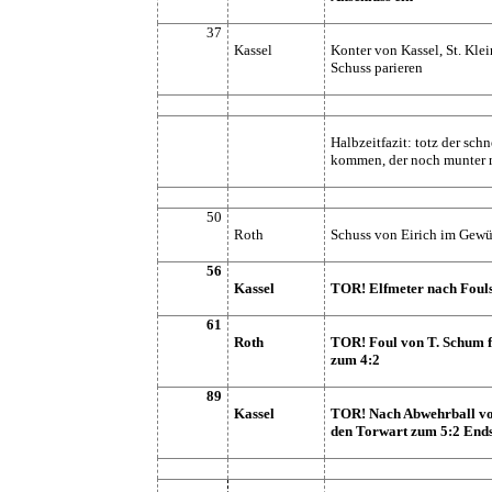
37
Kassel
Konter von Kassel, St. Kle
Schuss parieren
Halbzeitfazit: totz der sch
kommen, der noch munter m
50
Roth
Schuss von Eirich im Gewüh
56
Kassel
TOR! Elfmeter nach Foulsp
61
Roth
TOR! Foul von T. Schum fü
zum 4:2
89
Kassel
TOR! Nach Abwehrball vo
den Torwart zum 5:2 Ends