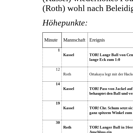
(Roth) wohl nach Beleid
Höhepunkte:
Minute
Mannschaft
Ereignis
1
Kassel
TOR! Lange Ball von Cengiz
lange Eck zum 1:0
12
Roth
Ortakaya legt mit der Hack
14
Kassel
TOR! Pass von Jackel auf
behauptet den Ball und ve
19
Kassel
TOR! Chr. Schum setzt sich
ganz spitzem Winkel zum 
30
Roth
TOR! Langer Ball in 16er,
Anschluss ein