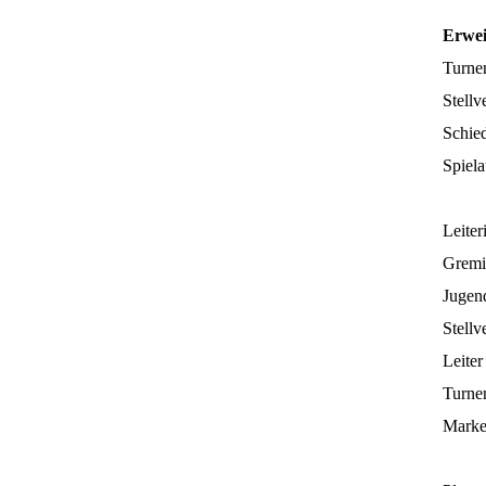
Erwei
Turnen
Stellv
Schied
Spiel
Leiter
Gremi
Jugend
Stellv
Leite
Turnen
Marke