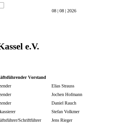
08 | 08 | 2026
assel e.V.
äftsführender Vorstand
zender
Elias Strauss
zender
Jochen Hofmann
zender
Daniel Rauch
kassierer
Stefan Volkmer
ftsführer/Schriftführer
Jens Rieger