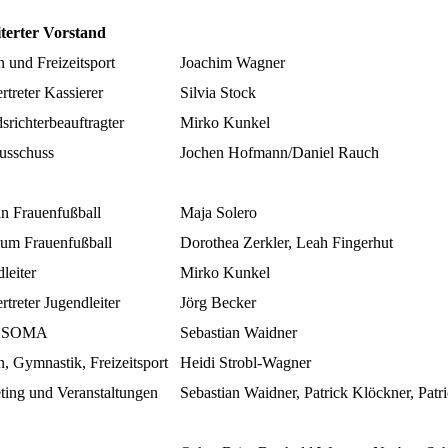
terter Vorstand
 und Freizeitsport
Joachim Wagner
ertreter Kassierer
Silvia Stock
srichterbeauftragter
Mirko Kunkel
ausschuss
Jochen Hofmann/Daniel Rauch
in Frauenfußball
Maja Solero
um Frauenfußball
Dorothea Zerkler, Leah Fingerhut
leiter
Mirko Kunkel
ertreter Jugendleiter
Jörg Becker
r SOMA
Sebastian Waidner
, Gymnastik, Freizeitsport
Heidi Strobl-Wagner
ting und Veranstaltungen
Sebastian Waidner, Patrick Klöckner, Patr